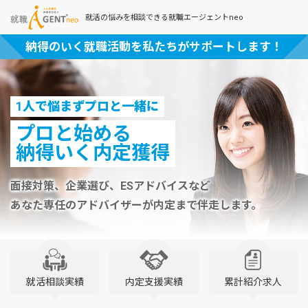
就活の悩みを相談できる就職エージェントneo
納得のいく就職活動を私たちがサポートします！
1人で悩まずプロと一緒に
プロと始める
納得いく内定獲得
面接対策、企業選び、ESアドバイスなど
あなた専任のアドバイザーが内定まで伴走します。
就活相談実績
内定支援実績
累計紹介求人