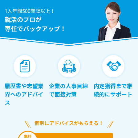
1人年間500面談以上！
就活のプロが
専任でバックアップ！
履歴書や志望業
企業の人事目線
内定獲得まで継
界へのアドバイ
で面接対策
続的にサポート
ス
個別にアドバイスがもらえる！
無料