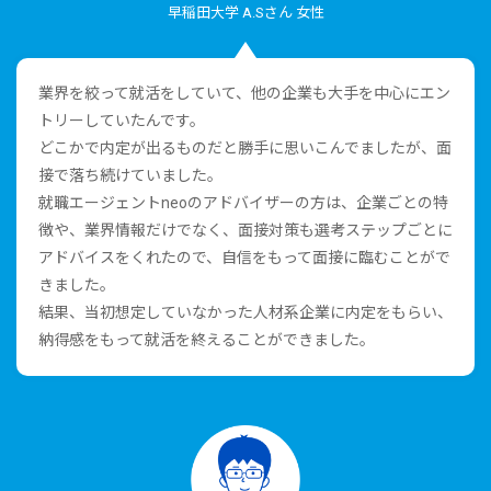
早稲⽥⼤学 A.Sさん ⼥性
業界を絞って就活をしていて、他の企業も⼤⼿を中⼼にエン
トリーしていたんです。
どこかで内定が出るものだと勝⼿に思いこんでましたが、⾯
接で落ち続けていました。
就職エージェントneoのアドバイザーの⽅は、企業ごとの特
徴や、業界情報だけでなく、⾯接対策も選考ステップごとに
アドバイスをくれたので、⾃信をもって⾯接に臨むことがで
きました。
結果、当初想定していなかった⼈材系企業に内定をもらい、
納得感をもって就活を終えることができました。