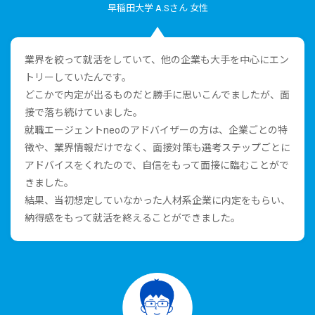
早稲⽥⼤学 A.Sさん ⼥性
業界を絞って就活をしていて、他の企業も⼤⼿を中⼼にエン
トリーしていたんです。
どこかで内定が出るものだと勝⼿に思いこんでましたが、⾯
接で落ち続けていました。
就職エージェントneoのアドバイザーの⽅は、企業ごとの特
徴や、業界情報だけでなく、⾯接対策も選考ステップごとに
アドバイスをくれたので、⾃信をもって⾯接に臨むことがで
きました。
結果、当初想定していなかった⼈材系企業に内定をもらい、
納得感をもって就活を終えることができました。