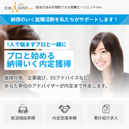
就活の悩みを相談できる就職エージェントneo
納得のいく就職活動を私たちがサポートします！
1人で悩まずプロと一緒に
プロと始める
納得いく内定獲得
面接対策、企業選び、ESアドバイスなど
あなた専任のアドバイザーが内定まで伴走します。
就活相談実績
内定支援実績
累計紹介求人