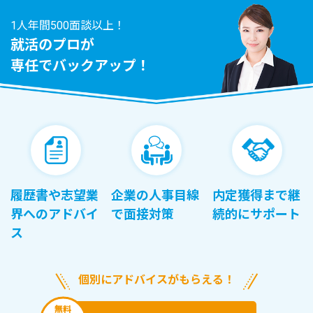
1人年間500面談以上！
就活のプロが
専任でバックアップ！
履歴書や志望業
企業の人事目線
内定獲得まで継
界へのアドバイ
で面接対策
続的にサポート
ス
個別にアドバイスがもらえる！
無料