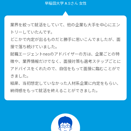
早稲⽥⼤学 A.Sさん ⼥性
業界を絞って就活をしていて、他の企業も⼤⼿を中⼼にエン
トリーしていたんです。
どこかで内定が出るものだと勝⼿に思いこんでましたが、⾯
接で落ち続けていました。
就職エージェントneoのアドバイザーの⽅は、企業ごとの特
徴や、業界情報だけでなく、⾯接対策も選考ステップごとに
アドバイスをくれたので、⾃信をもって⾯接に臨むことがで
きました。
結果、当初想定していなかった⼈材系企業に内定をもらい、
納得感をもって就活を終えることができました。