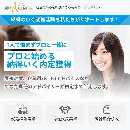
就活の悩みを相談できる就職エージェントneo
納得のいく就職活動を私たちがサポートします！
1人で悩まずプロと一緒に
プロと始める
納得いく内定獲得
面接対策、企業選び、ESアドバイスなど
あなた専任のアドバイザーが内定まで伴走します。
就活相談実績
内定支援実績
累計紹介求人