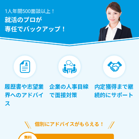
1人年間500面談以上！
就活のプロが
専任でバックアップ！
履歴書や志望業
企業の人事目線
内定獲得まで継
界へのアドバイ
で面接対策
続的にサポート
ス
個別にアドバイスがもらえる！
無料