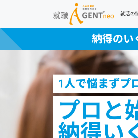
就活の
納得のい
1人で悩まずプ
プロと
納得い