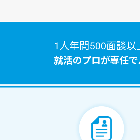
1人年間500面談以
就活のプロが
専任で