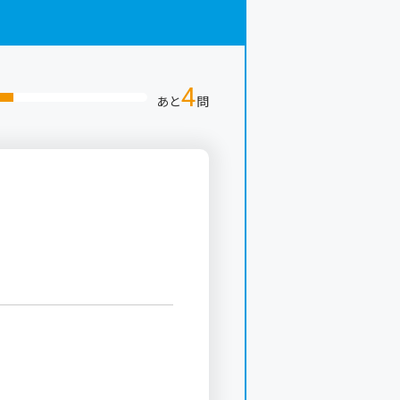
4
あと
問