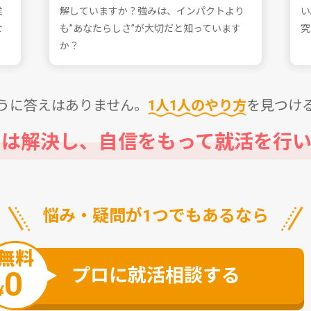
誰
解していますか？強みは、インパクトより
い
せ
も”あなたらしさ”が⼤切だと知っています
究
か？
うに答えはありません。
1⼈1⼈のやり⽅
を⾒つけ
問は解決し、⾃信をもって
就活を⾏い
悩み・疑問が1つでもあるなら
無料
プロに就活相談する
0
¥