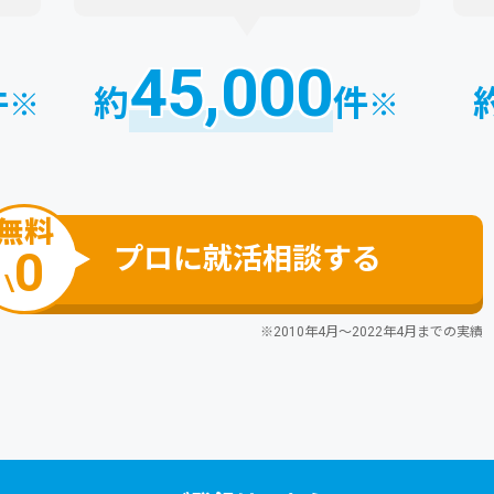
45,000
件
約
件
※
※
無料
プロに就活相談する
0
\
※2010年4月～2022年4月までの実績