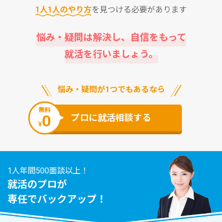
1⼈1⼈のやり⽅
を⾒つける必要があります
悩み・疑問は解決し、⾃信をもって
就活を⾏いましょう。
悩み・疑問が1つでもあるなら
無料
0
プロに就活相談する
¥
1人年間500面談以上！
就活のプロが
専任でバックアップ！