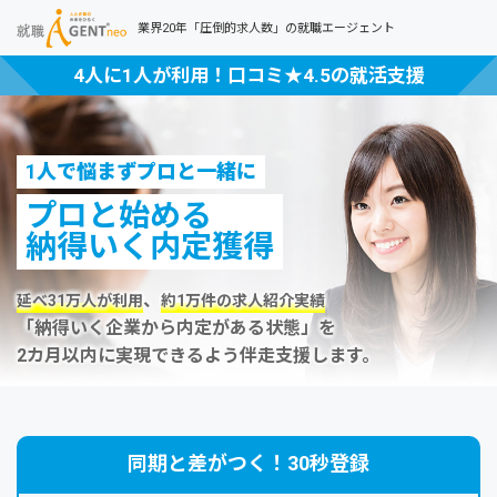
業界20年「圧倒的求人数」の就職エージェント
4人に1人が利用！口コミ★4.5の就活支援
1人で悩まずプロと一緒に
プロと始める
納得いく内定獲得
、
延べ31万人が利用
約1万件の求人紹介実績
「納得いく企業から内定がある状態」を
2カ月以内に実現できるよう伴走支援します。
同期と差がつく！30秒登録