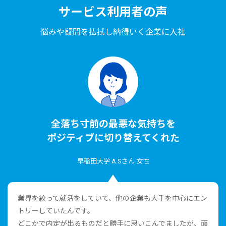
サービス利⽤者の声
悩みや疑問を払拭し納得いく企業に⼊社
全落ち⼨前の最悪な気持ちを
ポジティブに切り替えてくれた
早稲⽥⼤学 A.Sさん ⼥性
業界を絞って就活をしていて、他の企業も⼤⼿を中⼼にエン
トリーしていたんです。
どこかで内定が出るものだと勝⼿に思いこんでましたが、⾯