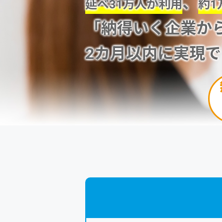
、
延べ31万人が利用
約1
「納得いく企業か
2カ月以内に実現