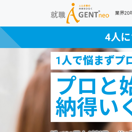
業界2
4人に
1人で悩まずプ
プロと
納得い