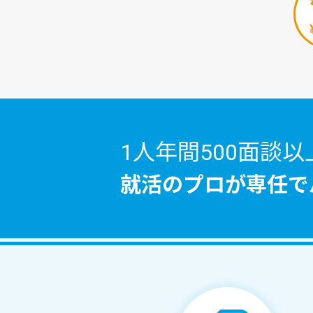
1人年間500面談以
就活のプロが
専任で