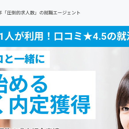
0年「圧倒的求人数」の就職エージェント
1人が利用！口コミ★4.5の
ロと一緒に
始める
く内定獲得