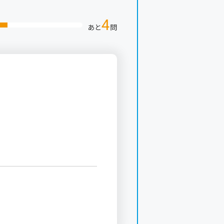
4
あと
問