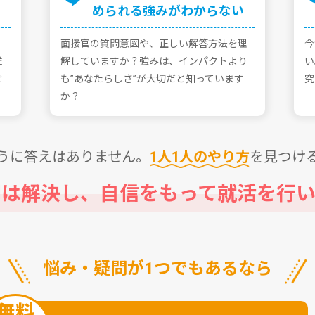
められる強みがわからない
⾯接官の質問意図や、正しい解答⽅法を理
今
誰
解していますか？強みは、インパクトより
い
せ
も”あなたらしさ”が⼤切だと知っています
究
か？
うに答えはありません。
1⼈1⼈のやり⽅
を⾒つけ
問は解決し、⾃信をもって
就活を⾏い
悩み・疑問が1つでもあるなら
無料