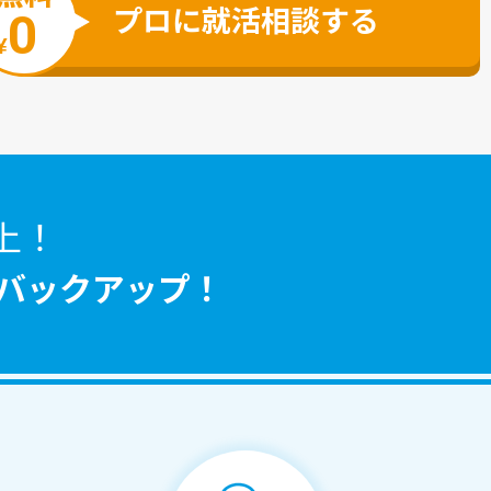
プロに就活相談する
0
¥
上！
バックアップ！