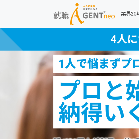
業界2
4人に
1人で悩まずプ
プロと
納得い