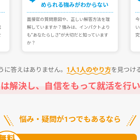
められる強みがわからない
⾯接官の質問意図や、正しい解答⽅法を理
今
誰
解していますか？強みは、インパクトより
い
せ
も”あなたらしさ”が⼤切だと知っています
究
か？
うに答えはありません。
1⼈1⼈のやり⽅
を⾒つけ
問は解決し、⾃信をもって
就活を⾏い
悩み・疑問が1つでもあるなら
無料