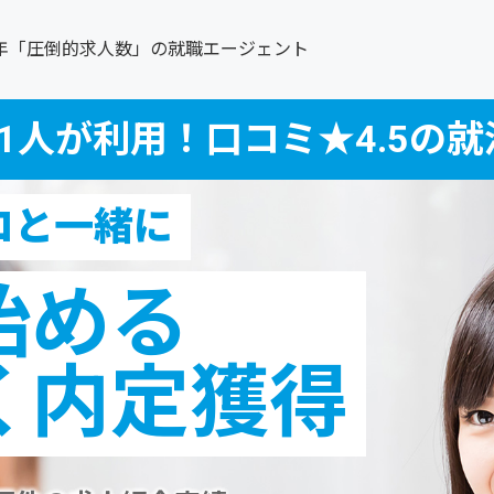
0年「圧倒的求人数」の就職エージェント
1人が利用！口コミ★4.5の
ロと一緒に
始める
く内定獲得