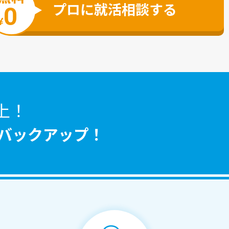
プロに就活相談する
0
¥
上！
バックアップ！