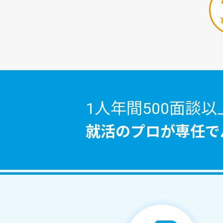
1人年間500面談以
就活のプロが
専任で