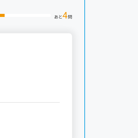
4
あと
問