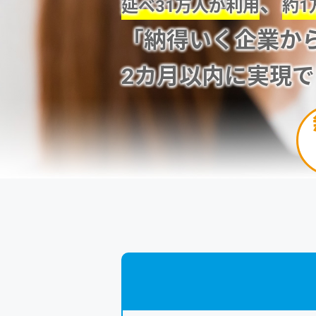
、
延べ31万人が利用
約1
「納得いく企業か
2カ月以内に実現