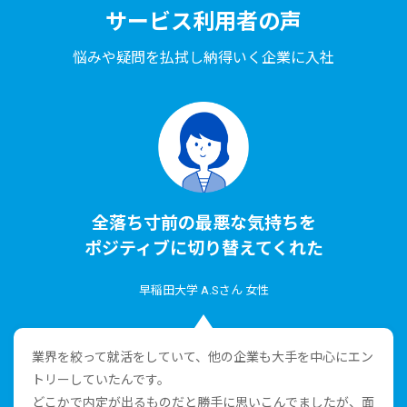
サービス利⽤者の声
悩みや疑問を払拭し納得いく企業に⼊社
全落ち⼨前の最悪な気持ちを
ポジティブに切り替えてくれた
早稲⽥⼤学 A.Sさん ⼥性
業界を絞って就活をしていて、他の企業も⼤⼿を中⼼にエン
トリーしていたんです。
どこかで内定が出るものだと勝⼿に思いこんでましたが、⾯