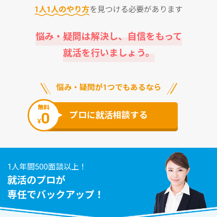
1⼈1⼈のやり⽅
を⾒つける必要があります
悩み・疑問は解決し、⾃信をもって
就活を⾏いましょう。
悩み・疑問が1つでもあるなら
無料
0
プロに就活相談する
¥
1人年間500面談以上！
就活のプロが
専任でバックアップ！