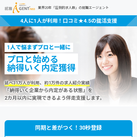
業界20年「圧倒的求人数」の就職エージェント
4人に1人が利用！口コミ★4.5の就活支援
1人で悩まずプロと一緒に
プロと始める
納得いく内定獲得
、
延べ31万人が利用
約1万件の求人紹介実績
「納得いく企業から内定がある状態」を
2カ月以内に実現できるよう伴走支援します。
同期と差がつく！30秒登録