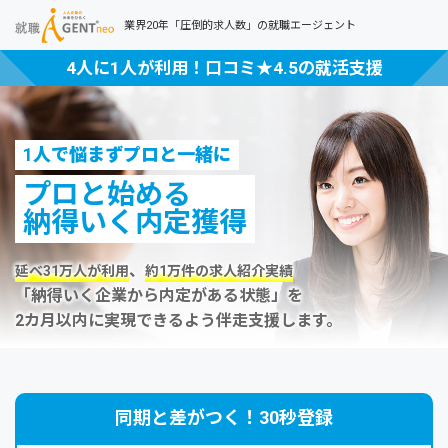
業界20年「圧倒的求人数」の就職エージェント
4人に1人が利用！口コミ★4.5の就活支援
1人で悩まずプロと一緒に
プロと始める
納得いく内定獲得
、
延べ31万人が利用
約1万件の求人紹介実績
「納得いく企業から内定がある状態」を
2カ月以内に実現できるよう伴走支援します。
同期と差がつく！30秒登録