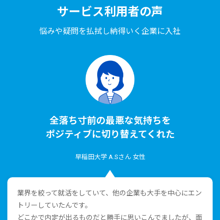
サービス利⽤者の声
悩みや疑問を払拭し納得いく企業に⼊社
全落ち⼨前の最悪な気持ちを
ポジティブに切り替えてくれた
早稲⽥⼤学 A.Sさん ⼥性
業界を絞って就活をしていて、他の企業も⼤⼿を中⼼にエン
トリーしていたんです。
どこかで内定が出るものだと勝⼿に思いこんでましたが、⾯