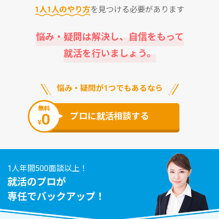
1⼈1⼈のやり⽅
を⾒つける必要があります
悩み・疑問は解決し、⾃信をもって
就活を⾏いましょう。
悩み・疑問が1つでもあるなら
無料
0
プロに就活相談する
¥
1人年間500面談以上！
就活のプロが
専任でバックアップ！