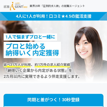
業界20年「圧倒的求人数」の就職エージェント
4人に1人が利用！口コミ★4.5の就活支援
1人で悩まずプロと一緒に
プロと始める
納得いく内定獲得
、
延べ31万人が利用
約1万件の求人紹介実績
「納得いく企業から内定がある状態」を
2カ月以内に実現できるよう伴走支援します。
同期と差がつく！30秒登録