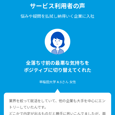
サービス利⽤者の声
悩みや疑問を払拭し納得いく企業に⼊社
全落ち⼨前の最悪な気持ちを
ポジティブに切り替えてくれた
早稲⽥⼤学 A.Sさん ⼥性
業界を絞って就活をしていて、他の企業も⼤⼿を中⼼にエン
トリーしていたんです。
どこかで内定が出るものだと勝⼿に思いこんでましたが、⾯