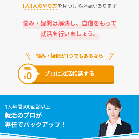
1⼈1⼈のやり⽅
を⾒つける必要があります
悩み・疑問は解決し、⾃信をもって
就活を⾏いましょう。
悩み・疑問が1つでもあるなら
無料
0
プロに就活相談する
¥
1人年間500面談以上！
就活のプロが
専任でバックアップ！