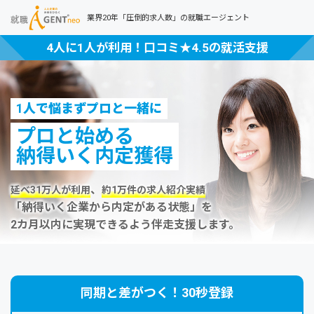
業界20年「圧倒的求人数」の就職エージェント
4人に1人が利用！口コミ★4.5の就活支援
1人で悩まずプロと一緒に
プロと始める
納得いく内定獲得
、
延べ31万人が利用
約1万件の求人紹介実績
「納得いく企業から内定がある状態」を
2カ月以内に実現できるよう伴走支援します。
同期と差がつく！30秒登録