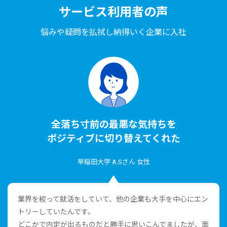
サービス利⽤者の声
悩みや疑問を払拭し納得いく企業に⼊社
全落ち⼨前の最悪な気持ちを
ポジティブに切り替えてくれた
早稲⽥⼤学 A.Sさん ⼥性
業界を絞って就活をしていて、他の企業も⼤⼿を中⼼にエン
トリーしていたんです。
どこかで内定が出るものだと勝⼿に思いこんでましたが、⾯