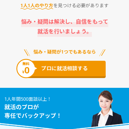
1⼈1⼈のやり⽅
を⾒つける必要があります
悩み・疑問は解決し、⾃信をもって
就活を⾏いましょう。
悩み・疑問が1つでもあるなら
無料
0
プロに就活相談する
¥
1人年間500面談以上！
就活のプロが
専任でバックアップ！