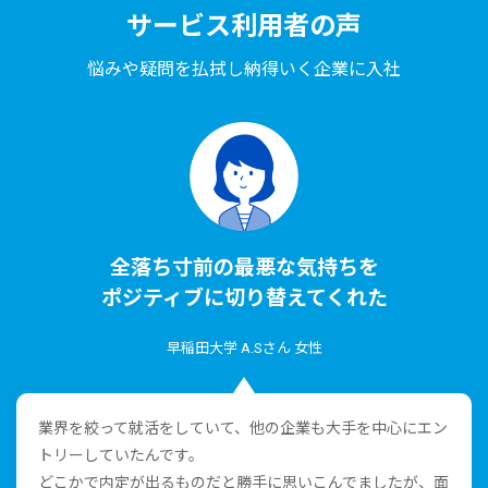
サービス利⽤者の声
悩みや疑問を払拭し納得いく企業に⼊社
全落ち⼨前の最悪な気持ちを
ポジティブに切り替えてくれた
早稲⽥⼤学 A.Sさん ⼥性
業界を絞って就活をしていて、他の企業も⼤⼿を中⼼にエン
トリーしていたんです。
どこかで内定が出るものだと勝⼿に思いこんでましたが、⾯