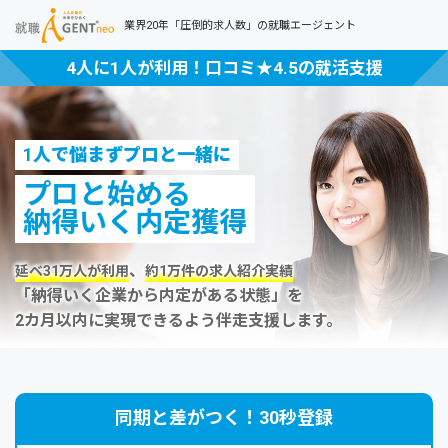
業界20年「圧倒的求人数」の就職エージェント
4人に1人が利用！口コミ★4.5の就活支援
1人で悩まずプロと一緒に
プロと始める
納得いく内定獲得
、
延べ31万人が利用
約1万件の求人紹介実績
「納得いく企業から内定がある状態」を
2カ月以内に実現できるよう伴走支援します。
同期と差がつく！30秒登録