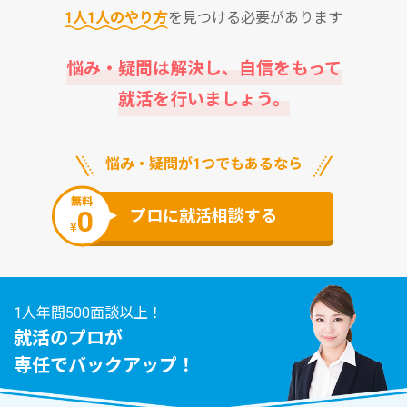
1⼈1⼈のやり⽅
を⾒つける必要があります
悩み・疑問は解決し、⾃信をもって
就活を⾏いましょう。
悩み・疑問が1つでもあるなら
無料
0
プロに就活相談する
¥
1人年間500面談以上！
就活のプロが
専任でバックアップ！