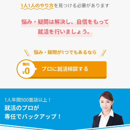
1⼈1⼈のやり⽅
を⾒つける必要があります
悩み・疑問は解決し、⾃信をもって
就活を⾏いましょう。
悩み・疑問が1つでもあるなら
無料
0
プロに就活相談する
¥
1人年間500面談以上！
就活のプロが
専任でバックアップ！