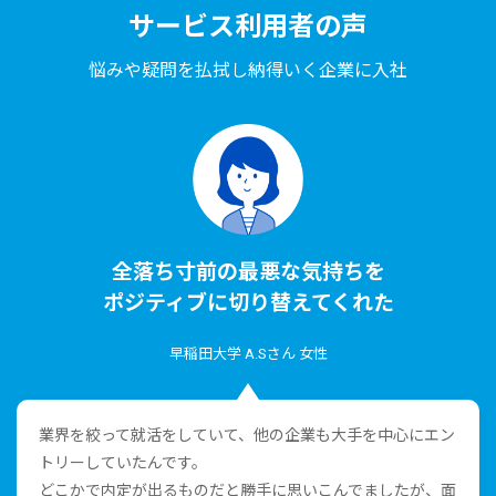
サービス利⽤者の声
悩みや疑問を払拭し納得いく企業に⼊社
全落ち⼨前の最悪な気持ちを
ポジティブに切り替えてくれた
早稲⽥⼤学 A.Sさん ⼥性
業界を絞って就活をしていて、他の企業も⼤⼿を中⼼にエン
トリーしていたんです。
どこかで内定が出るものだと勝⼿に思いこんでましたが、⾯