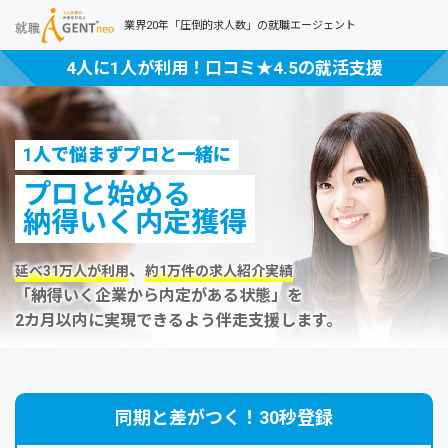
業界20年「圧倒的求人数」の就職エージェント
4人に1人が利用！口コミ★4.5の就活支援
1人で悩まずプロと一緒に
プロと始める
納得いく内定獲得
、
延べ31万人が利用
約1万件の求人紹介実績
「納得いく企業から内定がある状態」を
2カ月以内に実現できるよう伴走支援します。
同期と差がつく！30秒登録