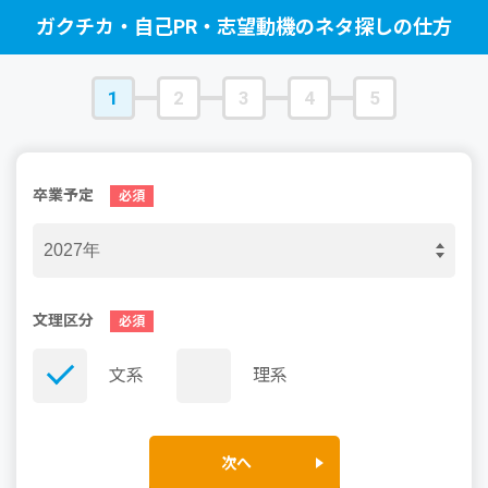
ガクチカ・自己PR・志望動機のネタ探しの仕方
1
2
3
4
5
卒業予定
文理区分
文系
理系
次へ