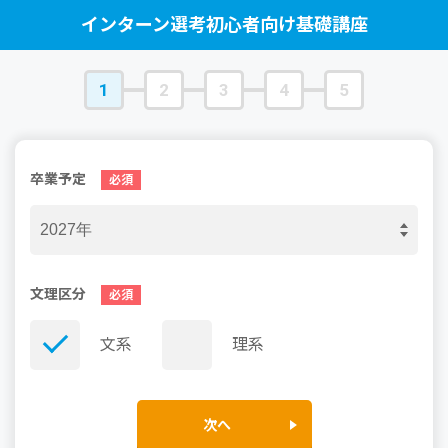
インターン選考初心者向け基礎講座
1
2
3
4
5
卒業予定
文理区分
文系
理系
次へ