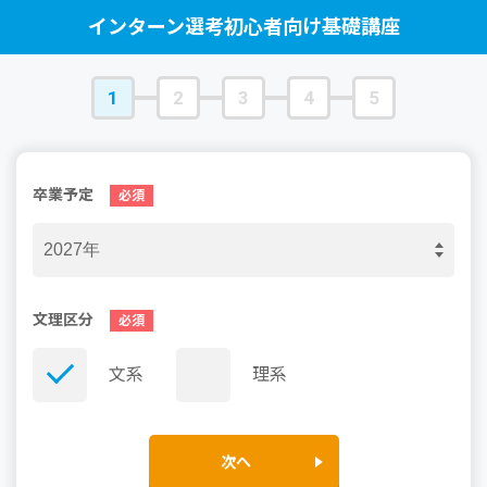
インターン選考初心者向け基礎講座
1
2
3
4
5
卒業予定
文理区分
文系
理系
次へ