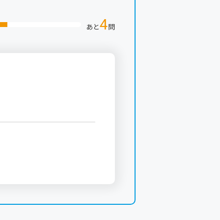
4
あと
問