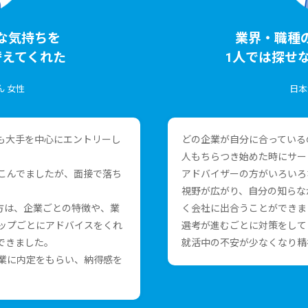
な気持ちを
業界・職種
替えてくれた
1⼈では探せ
ん ⼥性
⽇本
も⼤⼿を中⼼にエントリーし
どの企業が⾃分に合っている
⼈もちらつき始めた時にサー
こんでましたが、⾯接で落ち
アドバイザーの⽅がいろいろ
視野が広がり、⾃分の知らな
⽅は、企業ごとの特徴や、業
く会社に出合うことができま
ップごとにアドバイスをくれ
選考が進むごとに対策をして
できました。
就活中の不安が少なくなり精
業に内定をもらい、納得感を