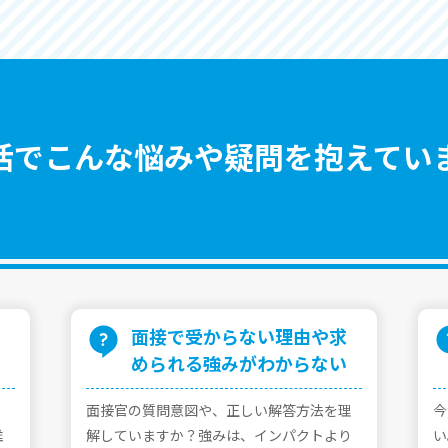
活でこんな悩みや疑問を抱えてい
⾯接で受からない理由や求
められる強みがわからない
⾯接官の質問意図や、正しい解答⽅法を理
今
誰
解していますか？強みは、インパクトより
い