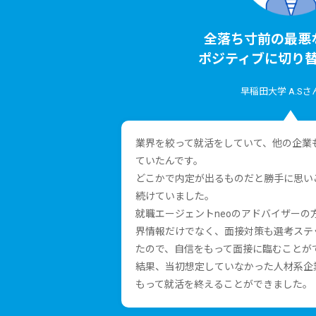
全落ち⼨前の最悪
ポジティブに切り
早稲⽥⼤学 A.Sさ
業界を絞って就活をしていて、他の企業
ていたんです。
どこかで内定が出るものだと勝⼿に思い
続けていました。
就職エージェントneoのアドバイザーの
界情報だけでなく、⾯接対策も選考ステ
たので、⾃信をもって⾯接に臨むことが
結果、当初想定していなかった⼈材系企
もって就活を終えることができました。