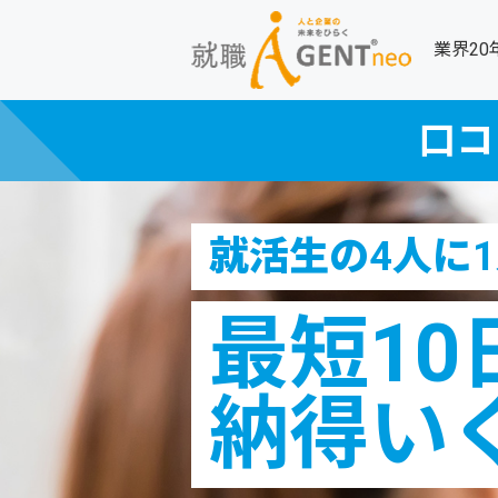
業界2
口コ
就活生の4人に
最短10
納得い