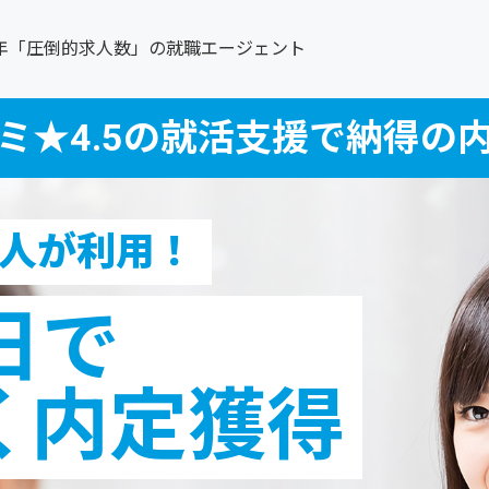
0年「圧倒的求人数」の就職エージェント
ミ★4.5の就活支援で納得の
1人が利用！
日で
く内定獲得