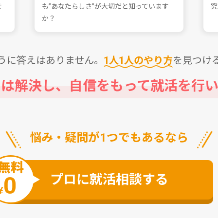
せ
も”あなたらしさ”が⼤切だと知っています
究
か？
うに答えはありません。
1⼈1⼈のやり⽅
を⾒つけ
問は解決し、⾃信をもって
就活を⾏い
悩み・疑問が1つでもあるなら
無料
プロに就活相談する
0
¥