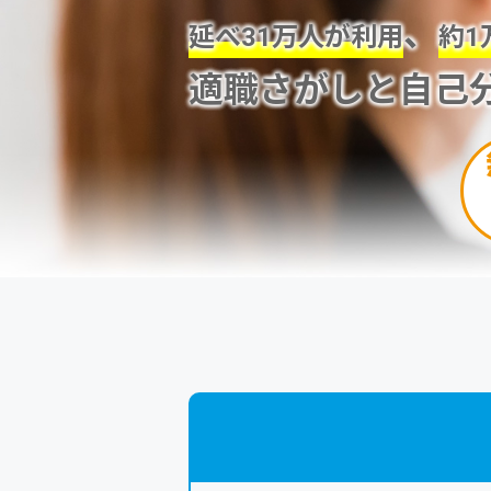
、
延べ31万人が利用
約1
適職さがしと自己