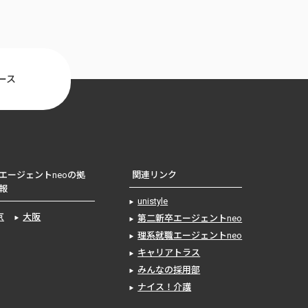
ース
エージェントneoの拠
関連リンク
報
unistyle
京
大阪
第二新卒エージェントneo
理系就職エージェントneo
キャリアトラス
みんなの採用部
ナイス！介護