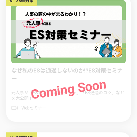
#
28卒対象
なぜ私のESは通過しないのか!?ES対策セミナ
ー
元人事が「ESで見ていたポイント」「ES通過のコツ」など
を大公開！
Webセミナー