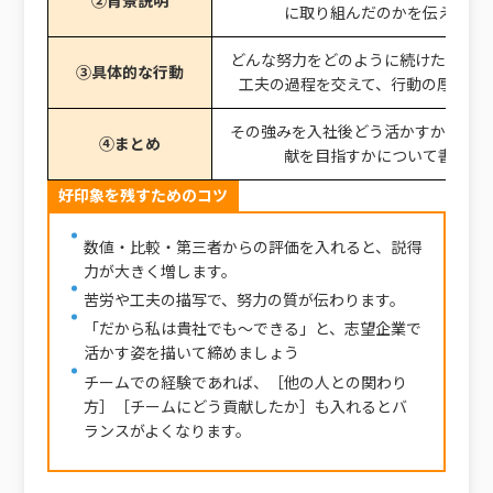
②背景説明
に取り組んだのかを伝える
どんな努力をどのように続けたか。数
③具体的な行動
工夫の過程を交えて、行動の厚みを
その強みを入社後どう活かすか、どん
④まとめ
献を目指すかについて書く
好印象を残すためのコツ
数値・比較・第三者からの評価を入れると、説得
力が大きく増します。
苦労や工夫の描写で、努力の質が伝わります。
「だから私は貴社でも～できる」と、志望企業で
活かす姿を描いて締めましょう
チームでの経験であれば、［他の人との関わり
方］［チームにどう貢献したか］も入れるとバ
ランスがよくなります。