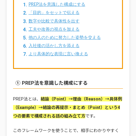
PREP法を意識した構成にする
「目的」をセットで伝える
数字や比較で具体性を出す
工夫や改善の視点を加える
他の人のために努力した姿勢を交える
入社後の活かし方を添える
より具体的な表現に言い換える
① PREP法を意識した構成にする
PREP法とは、
結論（Point）→理由（Reason）→具体例
（Example）→結論の再提示・まとめ（Point）という4
つの要素で構成される話の組み立て方
です。
このフレームワークを使うことで、相手にわかりやすく