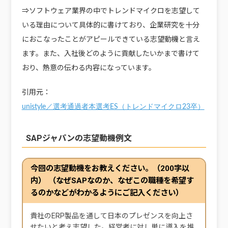
⇒ソフトウェア業界の中でトレンドマイクロを志望して
いる理由について具体的に書けており、企業研究を十分
におこなったことがアピールできている志望動機と言え
ます。また、入社後どのように貢献したいかまで書けて
おり、熱意の伝わる内容になっています。
引用元：
unistyle／選考通過者本選考ES（トレンドマイクロ23卒）
SAPジャパンの志望動機例文
今回の志望動機をお教えください。（200字以
内） （なぜSAPなのか、なぜこの職種を希望す
るのかなどがわかるようにご記入ください）
貴社のERP製品を通して日本のプレゼンスを向上さ
せたいと考え志望した。経営者に対し単に導入を推