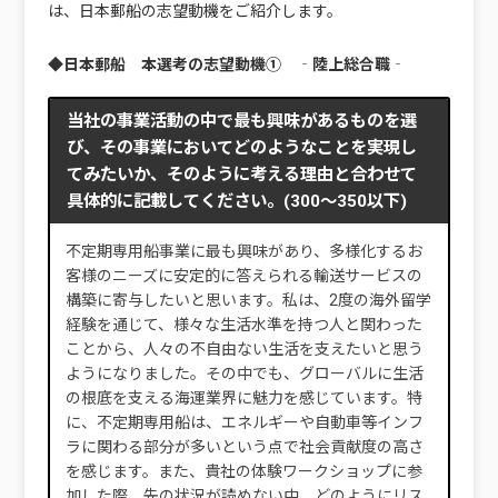
は、日本郵船の志望動機をご紹介します。
◆日本郵船 本選考の志望動機
① ‐陸上総合職‐
当社の事業活動の中で最も興味があるものを選
び、その事業においてどのようなことを実現し
てみたいか、そのように考える理由と合わせて
具体的に記載してください。(300〜350以下)
不定期専用船事業に最も興味があり、多様化するお
客様のニーズに安定的に答えられる輸送サービスの
構築に寄与したいと思います。私は、2度の海外留学
経験を通じて、様々な生活水準を持つ人と関わった
ことから、人々の不自由ない生活を支えたいと思う
ようになりました。その中でも、グローバルに生活
の根底を支える海運業界に魅力を感じています。特
に、不定期専用船は、エネルギーや自動車等インフ
ラに関わる部分が多いという点で社会貢献度の高さ
を感じます。また、貴社の体験ワークショップに参
加した際、先の状況が読めない中、どのようにリス