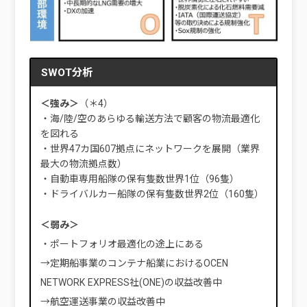
SWOT分析
＜強み＞
（＊4）
・海/陸/空のあらゆる輸送方法で顧客の物流最適化
を図れる
・世界47カ国607拠点にネットワークを展開（業界
最大の物流拠点数）
・自動車専用船隊の保有隻数世界1位（96隻）
・ドライバルカー船隊の保有隻数世界2位（160隻）
＜弱み＞
・ポートフォリオ最適化の途上にある
→定期船事業のコンテナ船業におけるOCEN
NETWORK EXPRESS社(ONE)の収益改善中
→航空運送事業の収益改善中