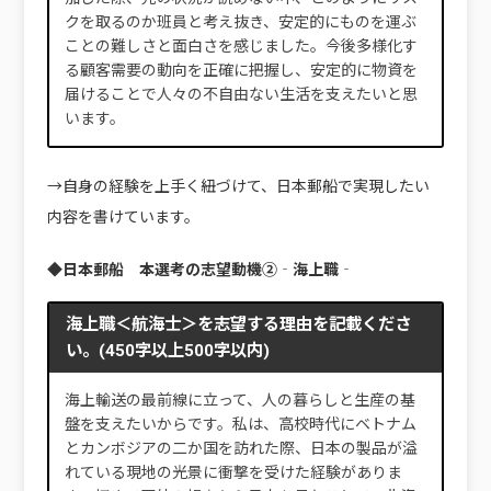
クを取るのか班員と考え抜き、安定的にものを運ぶ
ことの難しさと面白さを感じました。今後多様化す
る顧客需要の動向を正確に把握し、安定的に物資を
届けることで人々の不自由ない生活を支えたいと思
います。
→自身の経験を上手く紐づけて、日本郵船で実現したい
内容を書けています。
◆
日本郵船 本選考の志望動機
②‐海上職‐
海上職＜航海士＞を志望する理由を記載くださ
い。(450字以上500字以内)
海上輸送の最前線に立って、人の暮らしと生産の基
盤を支えたいからです。私は、高校時代にベトナム
とカンボジアの二か国を訪れた際、日本の製品が溢
れている現地の光景に衝撃を受けた経験がありま