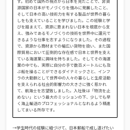
す。初めて国外の視点から日本を見たことで、非資
源国家の日本がモノづくりを強みに発展したこと、
そして日本の高い技術力を有する製品が世界の暮ら
しをも支えていることを学びました。この経験と学
びを踏まえて、資源に恵まれない日本を根底から支
え、強みであるモノづくりの技術を世界中に還元で
きるような仕事を志すようになりました。その過程
で、資源から商材までの幅広い貨物を扱い、また国
際貿易において圧倒的な存在感で日本と世界を支え
ている海運業に興味を持ちました。そしてその海運
業の中でも、実際に自分の手で数百メートルにも及
ぶ船を操ることができるダイナミックさと、インフ
ラの大動脈として世界中の人々の暮らしと生産活動
を支えられる社会的影響力の大きさに強く惹かれ
て、航海士を志望致しました。入社後は「物流を止
めない」という最大のミッションの下、少しでも早
く海上輸送のプロフェッショナルとなれるよう精進
してまいる所存です。
→学生時代の経験に紐づけて、日本郵船で成し遂げたい