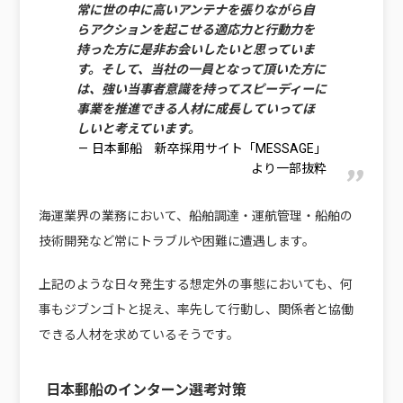
常に世の中に高いアンテナを張りながら自
らアクションを起こせる適応力と行動力を
持った方に是非お会いしたいと思っていま
す。そして、当社の一員となって頂いた方に
は、強い当事者意識を持ってスピーディーに
事業を推進できる人材に成長していってほ
しいと考えています。
日本郵船 新卒採用サイト「MESSAGE」
より一部抜粋
海運業界の業務において、船舶調達・運航管理・船舶の
技術開発など常にトラブルや困難に遭遇します。
上記のような
日々発生する想定外の事態においても、何
事もジブンゴトと捉え、率先して行動し、関係者と協働
できる人材を求めている
そうです。
日本郵船のインターン選考対策