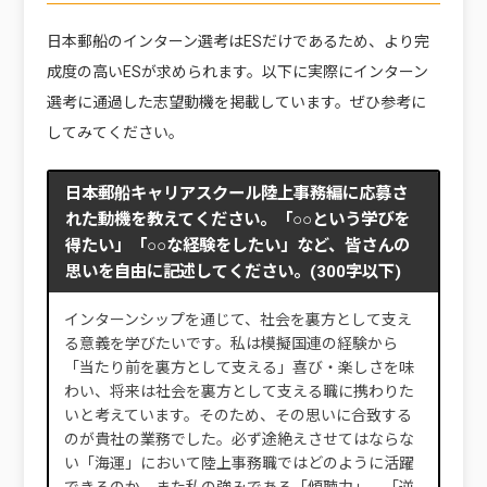
日本郵船のインターン選考はESだけであるため、より完
成度の高いESが求められます。以下に実際にインターン
選考に通過した志望動機を掲載しています。ぜひ参考に
してみてください。
日本郵船キャリアスクール陸上事務編に応募さ
れた動機を教えてください。「○○という学びを
得たい」「○○な経験をしたい」など、皆さんの
思いを自由に記述してください。(300字以下)
インターンシップを通じて、社会を裏方として支え
る意義を学びたいです。私は模擬国連の経験から
「当たり前を裏方として支える」喜び・楽しさを味
わい、将来は社会を裏方として支える職に携わりた
いと考えています。そのため、その思いに合致する
のが貴社の業務でした。必ず途絶えさせてはならな
い「海運」において陸上事務職ではどのように活躍