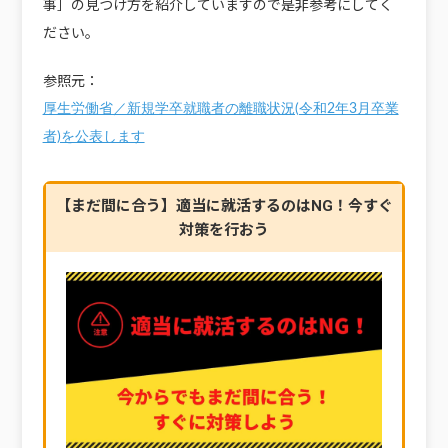
事］の見つけ方を紹介していますので是非参考にしてく
ださい。
参照元：
厚生労働省／新規学卒就職者の離職状況(令和2年3月卒業
者)を公表します
【まだ間に合う】適当に就活するのはNG！今すぐ
対策を行おう