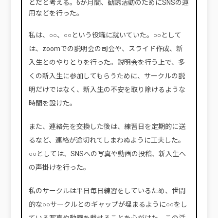
とだと考える。6か月間、勧誘活動のためにSNSの運
用などを行った。
私は、○○、○○という役職に就いていた。○○として
は、zoomでの説明会の司会や、スライド作成、新
入生とのやりとりを行った。説明会を行う上で、多
くの新入生に参加してもらうために、サークルの説
明だけではなく、新入生の不安を取り除けるような
時間を設けた。
また、連絡先を交換した後は、練習日を定期的に送
るなど、連絡が途切れてしまわぬように工夫した。
○○としては、SNSへの写真や動画の投稿、新入生へ
の声掛けを行った。
私のサークルは平日毎日練習をしているため、世間
的な○○サークルとのギャップが埋まるように○○をし
ている写真や動画を載せることを心がけた。この活