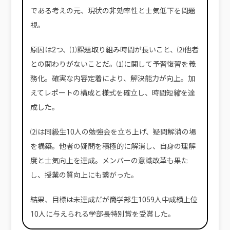
である考えの元、現状の非効率性と士気低下を問題
視。
原因は2つ、⑴課題取り組み時間が長いこと、⑵他者
との関わりがないことだ。⑴に関して予習復習を義
務化。確実な内容定着により、解決能力が向上。加
えてレポートの構成と様式を確立し、時間短縮を達
成した。
⑵は同級生10人の勉強会を立ち上げ、疑問解消の場
を構築。他者の疑問を積極的に解消し、自身の理解
度と士気向上を達成。メンバーの意識改革も果た
し、授業の質向上にも繋がった。
結果、目標は未達成だが商学部生1059人中成績上位
10人に与えられる学部長特別賞を受賞した。