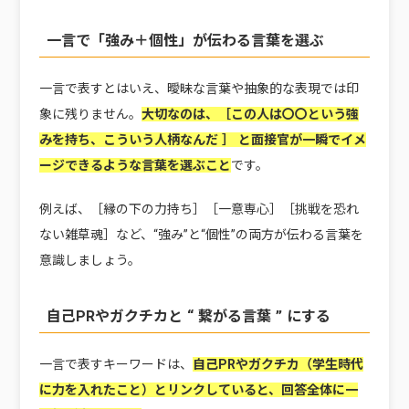
一言で「強み＋個性」が伝わる言葉を選ぶ
一言で表すとはいえ、曖昧な言葉や抽象的な表現では印
象に残りません。
大切なのは、［この人は〇〇という強
みを持ち、こういう人柄なんだ
］
と面接官が一瞬でイメ
ージできるような言葉を選ぶこと
です。
例えば、［縁の下の力持ち］［一意専心］［挑戦を恐れ
ない雑草魂］など、“強み”と“個性”の両方が伝わる言葉を
意識しましょう。
自己PRやガクチカと “ 繋がる言葉 ” にする
一言で表すキーワードは、
自己PRやガクチカ（学生時代
に力を入れたこと）とリンクしていると、回答全体に一