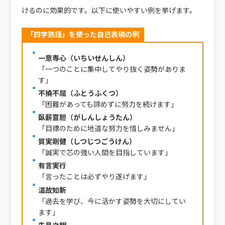
けるのに効果的です。以下に使いやすい例を挙げます。
「四字熟語」を使った自己表現の例
一意専心（いちいせんしん）
「一つのことに集中してやり抜く姿勢がありま
す」
不撓不屈（ふとうふくつ）
「困難があっても諦めずに努力を続けます」
臥薪嘗胆（がしんしょうたん）
「目標のために地道な努力を惜しみません」
質実剛健（しつじつごうけん）
「誠実で芯の強い人間を目指しています」
有言実行
「言ったことは必ずやり遂げます」
温故知新
「過去を学び、今に活かす姿勢を大切にしてい
ます」