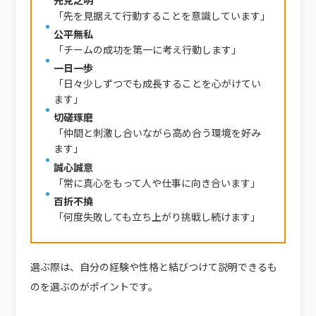
先見之明
「先を見据えて行動することを意識しています」
公平無私
「チームの成功を第一に考え行動します」
一日一歩
「日々少しずつでも成長することを心がけてい
ます」
切磋琢磨
「仲間と刺激し合いながら高め合う環境を好み
ます」
誠心誠意
「常に真心をもって人や仕事に向き合います」
百折不撓
「何度失敗しても立ち上がり挑戦し続けます」
選ぶ際は、自分の経験や性格と結びつけて説明できるも
のを選ぶのがポイントです。