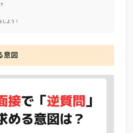
？
をしよう！
る意図