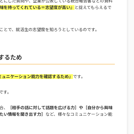
とにした質問や、企業が公表している統合報告書などの資料
味を持ってくれている＝志望度が高い』
と捉えてもらえるで
ことで、就活生の志望度を知ろうとしているのです。
するため
ミュニケーション能力を確認するため』
です。
です。
合、
［相手の話に対して話題を広げる力］や［自分から興味
たい情報を聞き出す力］
など、様々なコミュニケーション能