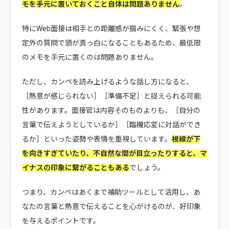
モを手元に置いておくこと自体は問題ありません
。
特にWeb面接は相手との距離感が掴みにくく、緊張や想
定外の質問で頭が真っ白になることもあるため、最低限
のメモを手元に置くのは問題ありません。
ただし、カンペを読み上げるような話し方になると、
［熱意が感じられない］［準備不足］と捉えられる可能
性があります。面接官は内容そのものよりも、［自分の
言葉で伝えようとしているか］［臨機応変に対話ができ
るか］といった姿勢や表情を重視しています。
視線が下
を向きすぎていたり、不自然な間が目立ったりすると、マ
イナスの印象に繋がることもある
でしょう。
つまり、カンペはあくまで補助ツールとして活用し、あ
なたの言葉と熱意で伝えることを心がけるのが、好印象
を与えるポイントです。