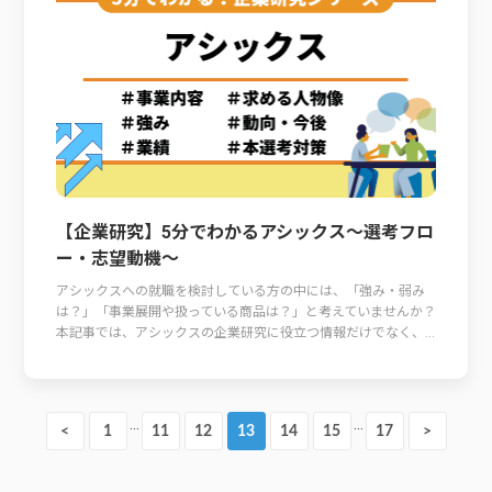
【企業研究】5分でわかるアシックス～選考フロ
ー・志望動機～
アシックスへの就職を検討している方の中には、「強み・弱み
は？」「事業展開や扱っている商品は？」と考えていませんか？
本記事では、アシックスの企業研究に役立つ情報だけでなく、...
…
…
<
1
11
12
13
14
15
17
>