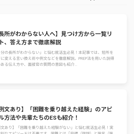
長所がわからない人へ】見つけ方から一覧リ
ト、答え方まで徹底解説
自分の長所がわからない」と悩む就活生必見！本記事では、短所を
所に変える言い換え術や例文などを徹底解説。PREP法を用いた説得
ある伝え方や、面接官の質問の意図も紹介...
例文あり】「困難を乗り越えた経験」のアピ
ル方法や先輩たちのESも紹介！
例文あり】「困難を乗り越えた経験がない」と悩む就活生必見！実
特別なエピソードは不要です。困難とは「目標（理想）と現状（現