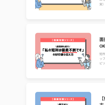
実）
面
O
短
ッ
ピソ
【