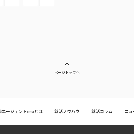
ページトップへ
職エージェントneoとは
就活ノウハウ
就活コラム
ニュ