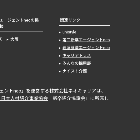
エージェントneoの拠
関連リンク
報
unistyle
京
大阪
第二新卒エージェントneo
理系就職エージェントneo
キャリアトラス
みんなの採用部
ナイス！介護
ェントneo」を運営する株式会社ネオキャリアは、
 日本人材紹介事業協会
「新卒紹介協議会」に所属し