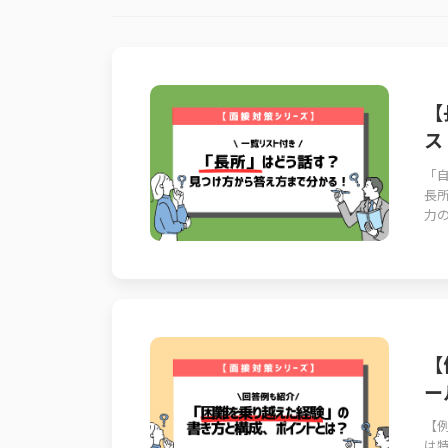
【
ス
「
長
力の
【
ー
【
は