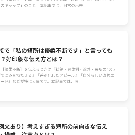
のギャップ」のこと。本記事では、日常の出来...
接で「私の短所は優柔不断です」と言っても
K？好印象な伝え方とは？
所［優柔不断］を伝えるときは『結論・具体例・改善・長所の4ステ
プで深みを持たせる』『差別化したアピール』『自分らしい改善エ
ード』などが特に大事です。本記事では、具...
例文あり】考えすぎる短所の前向きな伝え