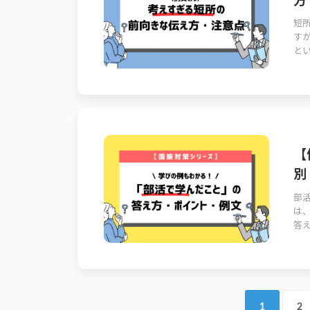
方
短
す
とい
【
別
部
は
答え
1
2