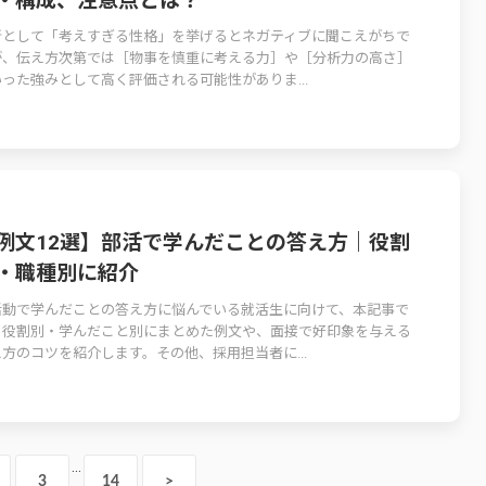
・構成、注意点とは？
所として「考えすぎる性格」を挙げるとネガティブに聞こえがちで
が、伝え方次第では［物事を慎重に考える力］や［分析力の高さ］
った強みとして高く評価される可能性がありま...
例文12選】部活で学んだことの答え方｜役割
・職種別に紹介
活動で学んだことの答え方に悩んでいる就活生に向けて、本記事で
、役割別・学んだこと別にまとめた例文や、面接で好印象を与える
方のコツを紹介します。その他、採用担当者に...
…
3
14
>