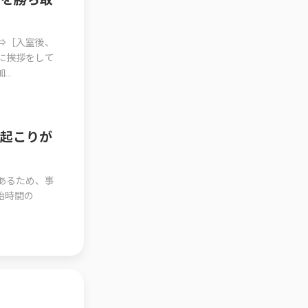
⇒［入室後、
に挨拶をして
..
・起こりが
あるため、事
始時間の