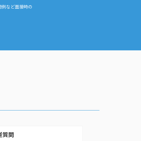
問例など面接時の
逆質問