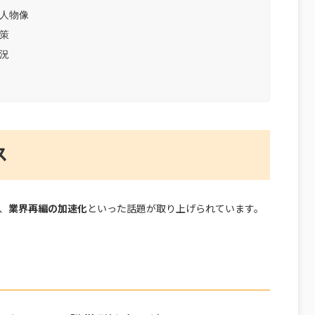
人物像
策
況
ス
、
業界再編の加速化
といった話題が取り上げられています。