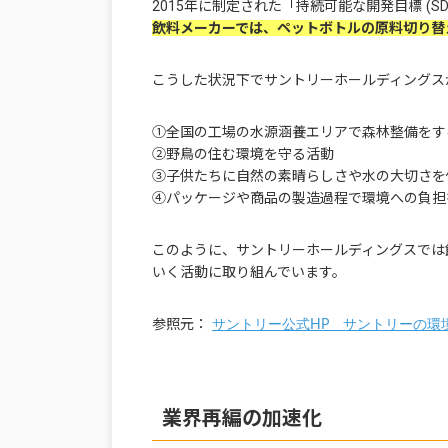
2015年に制定された「持続可能な開発目標 (SD
飲料メーカーでは、ペットボトルの原料切り替
こうした状況下でサントリーホールディングス
①全国の工場の水源涵養エリアで森林整備を
②野鳥の住む環境を守る活動
③子供たちに自然の素晴らしさや水の大切さを
④パッケージや商品の製造過程で環境への負担
このように、サントリーホールディングスでは
いく活動に取り組んでいます。
参照元：
サントリー公式HP サントリーの環
業界再編の加速化