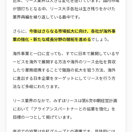
近年、リース業界は大きな変化を遂げています。国内市場
が頭打ちとなる中、リース大手各社は生き残りをかけた
業界再編を繰り返している最中です。
さらに、
今後はさらなる市場拡大に向け、各社が海外事
業の強化・新たな成長分野の開拓を進める
でしょう。
海外事業と一口に言っても、すでに日本で展開しているサ
ービスを海外で展開する方法や海外のリース会社を買収
したり業務提携することで販路の拡大を狙う方法、海外
に進出する日本企業をターゲットにしてリースを行う方
法など多岐にわたります。
リース業界のなかで、みずほリースは第6次中期経営計画
において
「アライアンスパートナーとの協業を強化」
を
目標の一つとして掲げています。
直近での協業は丸紅グループとの連携です。具体的には、