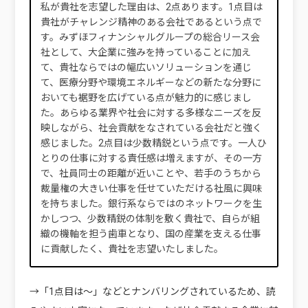
私が貴社を志望した理由は、2点あります。1点目は
貴社がチャレンジ精神のある会社であるという点で
す。みずほフィナンシャルグループの総合リース会
社として、大企業に強みを持っていることに加え
て、貴社ならではの幅広いソリューションを通じ
て、医療分野や環境エネルギーなどの新たな分野に
おいても裾野を広げている点が魅力的に感じまし
た。あらゆる業界や社会に対する多様なニーズを反
映しながら、社会貢献をなされている会社だと強く
感じました。2点目は少数精鋭という点です。一人ひ
とりの仕事に対する責任感は増えますが、その一方
で、社員同士の距離が近いことや、若手のうちから
裁量権の大きい仕事を任せていただける社風に興味
を持ちました。銀行系ならではのネットワークを生
かしつつ、少数精鋭の体制を敷く貴社で、自らが組
織の機軸を担う歯車となり、国の産業を支える仕事
に貢献したく、貴社を志望いたしました。
→「1点目は～」などとナンバリングされているため、読