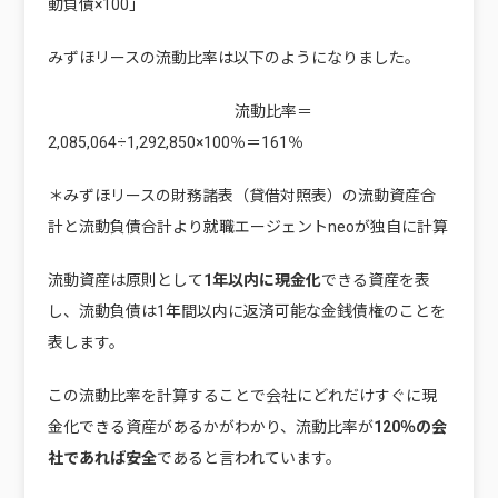
動負債×100」
みずほリースの流動比率は以下のようになりました。
流動比率＝
2,085,064÷1,292,850×100％＝161％
＊みずほリースの財務諸表（貸借対照表）の流動資産合
計と流動負債合計より就職エージェントneoが独自に計算
流動資産は原則として
1年以内に現金化
できる資産を表
し、流動負債は1年間以内に返済可能な金銭債権のことを
表します。
この流動比率を計算することで会社にどれだけすぐに現
金化できる資産があるかがわかり、流動比率が
120％の会
社であれば安全
であると言われています。