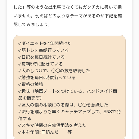
した」等のような出来事でなくてもガクチカに書いて構
いません。例えばどのようなテーマがあるのか下記を確
認してみましょう。
✓ダイエットを4年間続けた
✓筋トレを毎朝行っている
✓日記を毎日続けている
✓毎朝5時に起きている
✓犬のしつけで、〇〇の技を取得した
✓勉強を毎日○時間行っている
✓資格の勉強
✓趣味（映画ノートをつけている、ハンドメイド商
品を販売等）
✓友人の悩み相談にのる際は、〇〇を意識した
✓流行を誰よりも早くキャッチアップして、SNSで発
信する
✓スキマ時間の有効活用法を考えた
✓本を年間○冊読んだ 等