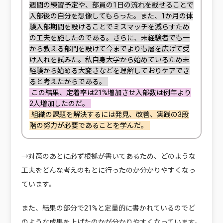
週間の練習予定や、部員の1日の流れを載せることで
入部後の自分を想像してもらった。また、1か月の体
験入部期間を設けることでミスマッチを減らすため
の工夫を施したのである。さらに、未経験者でも一
から教える部門を設けて今までよりも層を広げて受
け入れを試みた。私自身大学から始めているため未
経験から始める大変さなどを理解しておりケアでき
ると考えたからである。
この結果、定着率は21%増加させ入部数は例年より
2人増加したのだ。
組織の課題を解決するには発見、改善、実践の3段
階の努力が必要であることを学んだ。
→対策のあとに必ず根拠が書いてあるため、どのような
工夫をどんな考えのもとに行ったのか分かりやすくなっ
ています。
また、結果の部分で21%と定量的に書かれているのでど
のような成果を上げたのかが分かりやすくなっています。