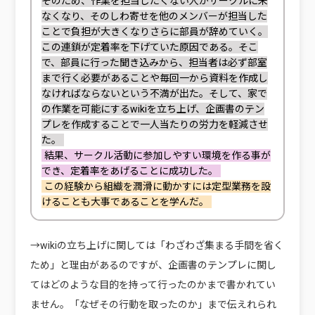
そのため、作業を担当したくない人がサークルに来
なくなり、そのしわ寄せを他のメンバーが担当した
ことで負担が大きくなりさらに部員が辞めていく。
この連鎖が定着率を下げていた原因である。そこ
で、部員に行った聞き込みから、担当者は必ず部室
まで行く必要があることや毎回一から資料を作成し
なければならないという不満が出た。そして、家で
の作業を可能にするwikiを立ち上げ、企画書のテン
プレを作成することで一人当たりの労力を軽減させ
た。
結果、サークル活動に参加しやすい環境を作る事が
でき、定着率をあげることに成功した。
この経験から組織を潤滑に動かすには定型業務を設
けることも大事であることを学んだ。
→wikiの立ち上げに関しては「わざわざ集まる手間を省く
ため」と理由があるのですが、企画書のテンプレに関し
てはどのような目的を持って行ったのかまで書かれてい
ません。「なぜその行動を取ったのか」まで伝えれられ