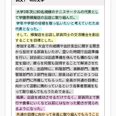
例文1 400文字
大学3年次に80名規模のテニスサークルの代表とし
て学園祭模擬店の出店に取り組んだ。
学年や学部の垣根を取っ払いたいと考えていたため
代表となった。
そして、模擬店を出店し部員同士の交流機会を創出
することを目標とした。
参加する際、大会での成績や会計支出に関する懸念
から反対する部員もいたが、空いた時間で出店準備
を行い、試合前には出店準備を休んでも構わない規
定を設け、彼らを何度も説得することで解消させた
のだ。また、出店時に、料理部門、装飾部門、販売
管理部門の３部門を設け、部員は必ずどこか１つ以
上の部門に所属してもらった。全員が共通の目標に
向かって活動に携わっているという当事者意識をも
って取り組んでもらうためである。
結果、出店を成功させるだけでなく、部員同士で旅
行や食事にいくなど以前にはなかった動きが見られ
るようになった。
共通の目標に向かって全員に取り組んでもらうこと