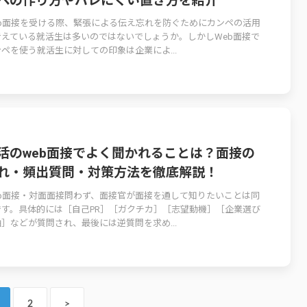
ペの作り方やバレにくい置き方を紹介
eb面接を受ける際、緊張による伝え忘れを防ぐためにカンペの活用
考えている就活生は多いのではないでしょうか。しかしWeb面接で
ペを使う就活生に対しての印象は企業によ...
活のweb面接でよく聞かれることは？面接の
れ・頻出質問・対策方法を徹底解説！
eb面接・対面面接問わず、面接官が面接を通して知りたいことは同
です。具体的には［自己PR］［ガクチカ］［志望動機］［企業選び
］などが質問され、最後には逆質問を求め...
2
>