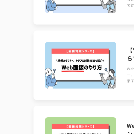
で対
【
ら
W
ー
ます
W