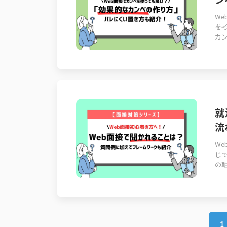
ン
W
を
カン
就
流
W
じ
の軸
1