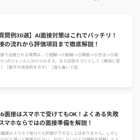
質問例30選】AI面接対策はこれでバッチリ！
接の流れから評価項目まで徹底解説！
I面接で出題される質問は、①経験→②動機→③課題→④方法→⑤結
の5つのジャンルに分けられます。また回答のコツとして［簡潔に答
］［数字や具体例を示す］［落ち着いて話...
eb面接はスマホで受けてもOK！よくある失敗
スマホならではの面接準備を解説！
eb面接はスマホで受けても評価が下がることはありません。しかし
がらPCと違って画面が小さい、自立しないなどの特色を理解した上