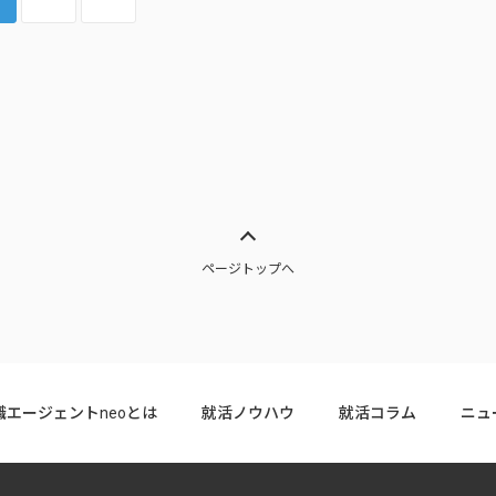
ページトップへ
職エージェントneoとは
就活ノウハウ
就活コラム
ニュ