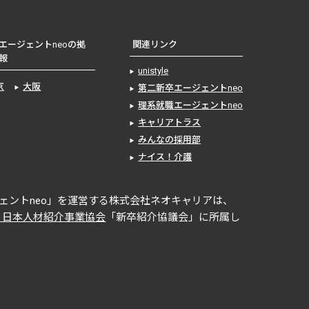
エージェントneoの拠
関連リンク
報
unistyle
京
大阪
第二新卒エージェントneo
理系就職エージェントneo
キャリアトラス
みんなの採用部
ナイス！介護
ェントneo」を運営する株式会社ネオキャリアは、
 日本人材紹介事業協会
「新卒紹介協議会」に所属し