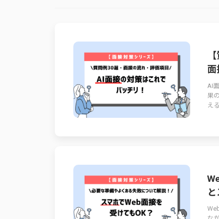
【
面
A
果
える
W
と
W
な