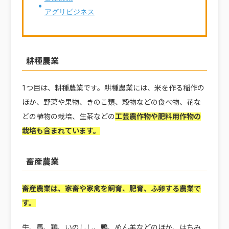
アグリビジネス
耕種農業
1つ目は、耕種農業です。耕種農業には、米を作る稲作の
ほか、野菜や果物、きのこ類、穀物などの食べ物、花な
どの植物の栽培、生茶などの
工芸農作物や肥料用作物の
栽培も含まれています。
畜産農業
畜産農業は、家畜や家禽を飼育、肥育、ふ卵する農業で
す。
牛、馬、鶏、いのしし、鴨、めん羊などのほか、はちみ