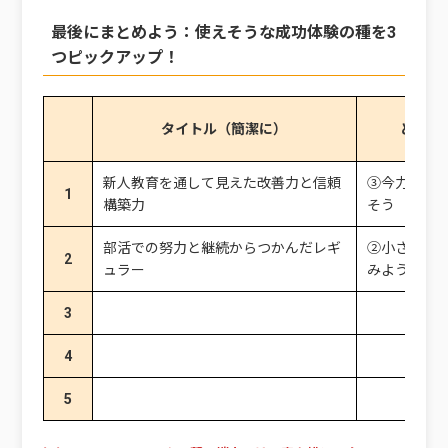
最後にまとめよう：使えそうな成功体験の種を3
つピックアップ！
タイトル（簡潔に）
どのパ
新人教育を通して見えた改善力と信頼
③今力を入
1
構築力
そう
部活での努力と継続からつかんだレギ
②小さな成
2
ュラー
みよう
3
4
5