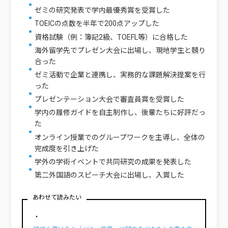
ゼミの研究発表で学内最優秀賞を受賞した
TOEICの点数を半年で200点アップした
資格試験（例：簿記2級、TOEFL等）に合格した
海外留学先でプレゼン大会に出場し、現地学生と競り
合った
ゼミ活動で企業と連携し、実務的な課題解決提案を行
った
プレゼンテーション大会で審査員賞を受賞した
学内の履修ガイドを自主制作し、後輩たちに好評だっ
た
オンライン授業でのグループワークを主導し、全体の
完成度を引き上げた
学外の学術イベントで共同研究の成果を発表した
第二外国語のスピーチ大会に出場し、入賞した
あわせて読みたい
・