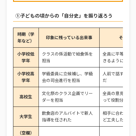
①子どもの頃からの「自分史」を振り返ろう
時期（学
印象に残っている出来事
そのとき
年など）
小学校低
クラスの係活動で給食係を
全員に平等に配
学年
担当
きるように前日
小学校高
学級委員に立候補し、学級
人前で話すのが
学年
会の司会進行を担当
だ
文化祭のクラス企画でリー
全員の意見をま
高校生
ダーを担当
って役割分担し
飲食店のアルバイトで新人
相手に合わせた
大学生
指導を任された
ど工夫した
（空欄）