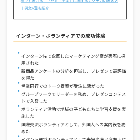
誰でも書ける！『ゼミ・学業』に関するガクチカの書き方
｜例文6選も紹介
インターン・ボランティアでの成功体験
インターン先で企画したマーケティング案が実際に採
用された
新商品アンケートの分析を担当し、プレゼンで高評価
を得た
営業同行でのトーク提案が受注に繋がった
グループワークでリーダーを務め、プレゼンコンテス
トで入賞した
ボランティア活動で地域の子どもたちに学習支援を実
施した
国際交流ボランティアとして、外国人への案内役を務
めた
イベント運営ボランティアとして来場者満足度向上に