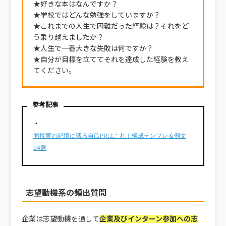
★好きな本はなんですか？
★学校ではどんな勉強をしていますか？
★これまでの人生で困難だった経験は？それをど
う乗り越えましたか？
★人生で一番大きな失敗は何ですか？
★自分が目標を立ててそれを達成した経験を教え
てください。
参考記事
・
面接官の記憶に残る自己PRはこれ！構成テンプレ＆例文
54選
志望動機系の頻出質問
企業は志望動機を通して
企業及びインターン参加への志