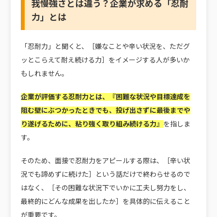
我慢強さとは違う？企業が求める「忍耐
力」とは
「忍耐力」と聞くと、［嫌なことや辛い状況を、ただグ
ッとこらえて耐え続ける力］をイメージする人が多いか
もしれません。
企業が評価する忍耐力とは、『困難な状況や目標達成を
阻む壁にぶつかったときでも、投げ出さずに最後までや
り遂げるために、粘り強く取り組み続ける力』
を指しま
す。
そのため、面接で忍耐力をアピールする際は、［辛い状
況でも諦めずに続けた］という話だけで終わらせるので
はなく、［その困難な状況下でいかに工夫し努力をし、
最終的にどんな成果を出したか］を具体的に伝えること
が重要です。