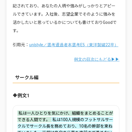
記されており、あなたの人柄や強みがしっかりとアピー
ルできています。入社後、志望企業でそのように強みを
活かしたいと思っているかについても書けておりGoodで
す。
引用元：
unistyle／選考通過者本選考ES（東洋製罐22卒）
例文の目次にもどる▶▶
サークル編
🔶例文1
‌私は一人ひとりを気にかけ、組織をまとめることが
できる人間です。
‌私は100人規模のフットサルサー
クルでサークル長を務めており、10名の幹部を束ね