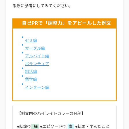
る際に参考にしてみてください。
自己PRで「調整力」をアピールした例文
ゼミ編
サークル編
アルバイト編
ボランティア
部活編
留学編
インターン編
【例文内のハイライトカラーの凡例】
●結論⇨
緑
●エピソード⇨
青
●結果・学んだこと