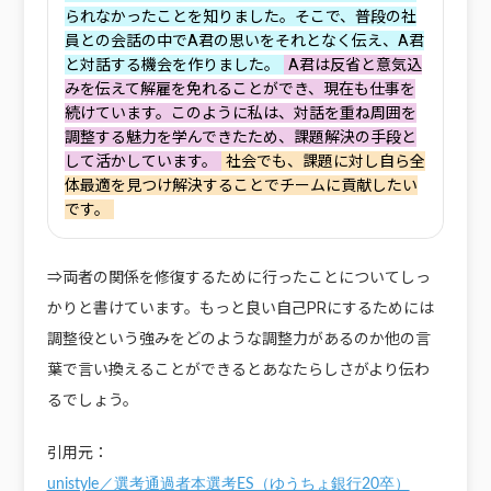
られなかったことを知りました。そこで、普段の社
員との会話の中でA君の思いをそれとなく伝え、A君
と対話する機会を作りました。
A君は反省と意気込
みを伝えて解雇を免れることができ、現在も仕事を
続けています。このように私は、対話を重ね周囲を
調整する魅力を学んできたため、課題解決の手段と
して活かしています。
社会でも、課題に対し自ら全
体最適を見つけ解決することでチームに貢献したい
です。
⇒両者の関係を修復するために行ったことについてしっ
かりと書けています。もっと良い自己PRにするためには
調整役という強みをどのような調整力があるのか他の言
葉で言い換えることができるとあなたらしさがより伝わ
るでしょう。
引用元：
unistyle／選考通過者本選考ES（ゆうちょ銀行20卒）