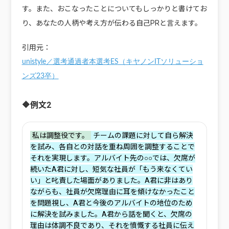
す。また、おこなったことについてもしっかりと書けてお
り、あなたの人柄や考え方が伝わる自己PRと言えます。
引用元：
unistyle／選考通過者本選考ES（キヤノンITソリューショ
ンズ23卒）
🔶例文2
‌私は調整役です。
‌チームの課題に対して自ら解決
を試み、各自との対話を重ね周囲を調整することで
それを実現します。アルバイト先の○○では、欠席が
続いたA君に対し、短気な社員が「もう来なくてい
い」と叱責した場面がありました。A君に非はあり
ながらも、社員が欠席理由に耳を傾けなかったこと
を問題視し、A君と今後のアルバイトの地位のため
に解決を試みました。A君から話を聞くと、欠席の
理由は体調不良であり、それを憤慨する社員に伝え