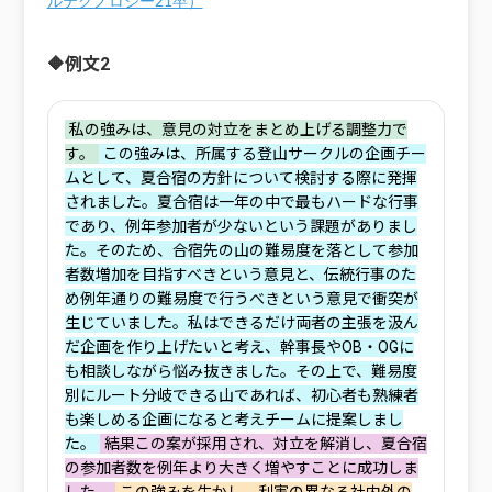
ルテクノロジー21卒）
🔶例文2
‌私の強みは、意見の対立をまとめ上げる調整力で
す。
‌この強みは、所属する登山サークルの企画チー
ムとして、夏合宿の方針について検討する際に発揮
されました。夏合宿は一年の中で最もハードな行事
であり、例年参加者が少ないという課題がありまし
た。そのため、合宿先の山の難易度を落として参加
者数増加を目指すべきという意見と、伝統行事のた
め例年通りの難易度で行うべきという意見で衝突が
生じていました。私はできるだけ両者の主張を汲ん
だ企画を作り上げたいと考え、幹事長やOB・OGに
も相談しながら悩み抜きました。その上で、難易度
別にルート分岐できる山であれば、初心者も熟練者
も楽しめる企画になると考えチームに提案しまし
た。
結果この案が採用され、対立を解消し、夏合宿
の参加者数を例年より大きく増やすことに成功しま