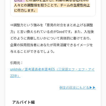
した。
この強みを生かし、利害の異なる社内外の
人々との調整役を担うことで、チームの生産性向上
に尽力します。
⇒調整力という強みを「意見の対立をまとめ上げる調整
力」と言い換えられている点がGoodです。また、入社後
どのように貢献したいかについて具体的に書けており、
企業の採用担当者にあなたが将来活躍できるイメージを
与えることができるでしょう。
引用元：
unistyle／選考通過者本選考ES（三栄源エフ・エフ・アイ
22卒）
例文の目次にもどる▶▶
アルバイト編