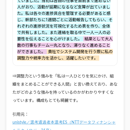
ていました。当初は各自の仕事を直前まで進めない
人がおり、活動が延期になるなど支障が出ていまし
た。私は各々の進捗具合を管理する必要があると感
じ、幹部たちに1週間ごとに活動報告してもらい、そ
れぞれの進捗状況を可視化するため表を作り、全体
で共有しました。また連絡を取る中で一人一人の必
要性を伝えることを心がけました。
結果として大人
数の行事もチーム一丸となり、滞りなく進めること
ができました。
貴社でシステム開発を行う際に私の
調整力や統率力を活かし、活躍したいです。
⇒調整力という強みを「私は一人ひとりを気にかけ、組
織をまとめることができる人間」と言い換えており、あな
たがどのような強みを持っているのかがわかりやすくな
っています。構成もとても綺麗です。
引用元：
unistyle／選考通過者本選考ES（NTTデータフィナンシャ