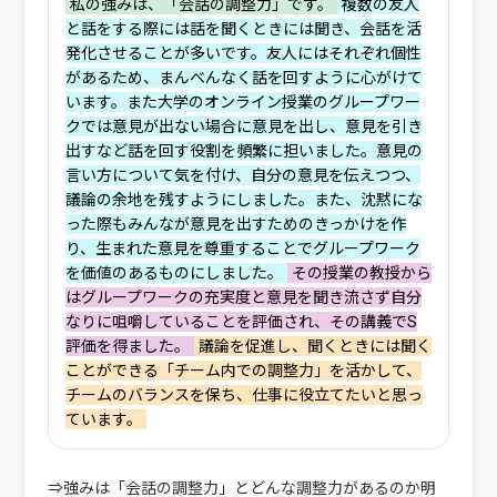
‌私の強みは、「会話の調整力」です。
‌複数の友人
と話をする際には話を聞くときには聞き、会話を活
発化させることが多いです。友人にはそれぞれ個性
があるため、まんべんなく話を回すように心がけて
います。また大学のオンライン授業のグループワー
クでは意見が出ない場合に意見を出し、意見を引き
出すなど話を回す役割を頻繁に担いました。意見の
言い方について気を付け、自分の意見を伝えつつ、
議論の余地を残すようにしました。また、沈黙にな
った際もみんなが意見を出すためのきっかけを作
り、生まれた意見を尊重することでグループワーク
を価値のあるものにしました。
その授業の教授から
はグループワークの充実度と意見を聞き流さず自分
なりに咀嚼していることを評価され、その講義でS
評価を得ました。
議論を促進し、聞くときには聞く
ことができる「チーム内での調整力」を活かして、
チームのバランスを保ち、仕事に役立てたいと思っ
ています。
⇒強みは「会話の調整力」とどんな調整力があるのか明