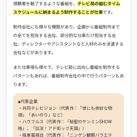
視聴者を魅了するような番組を、
テレビ局の組むタイム
スケジュールに納まるよう制作することが仕事
です。
制作会社にも様々な種類があり、企画から番組制作まで
の全てを担当する会社、部分的な仕事だけ担当する会
社、ディレクターやアシスタントなど人材のみを派遣する
会社などがあります。
また仕事場も様々で、テレビ局に出向し番組を制作する
パターンもあれば、番組制作会社の中で行うパターンもあ
ります。
■代表企業
・共同テレビジョン‌‌（代表作：「世にも奇妙な物
語」「あいのり」など）
・ハウフルス（代表作：「秘密のケンミンSHOW
極」、「出没！アド街ック天国」）
・極東電視台（代表作：「ニンゲン観察バラエテ