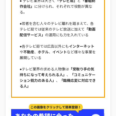
● テレビ業界は大きく
「テレビ局」
と
「番組制
作会社」
に分けられ、それぞれで役割が異な
る。
●若者を含む人々のテレビ離れを踏まえて、各
テレビ局では従来のテレビ放送に加えて
「動画
配信サービス」
の運用にも力を入れている
●各テレビ局では広告以外にも
インターネット
や
不動産
、
ホテル
、
イベント
など様々な事業を
展開している
●テレビ業界の求める人物像は
「受取り手の気
持ちになって考えられる人」
、
「コミュニケー
ション能力のある人」
、
「臨機応変に対応でき
る人」